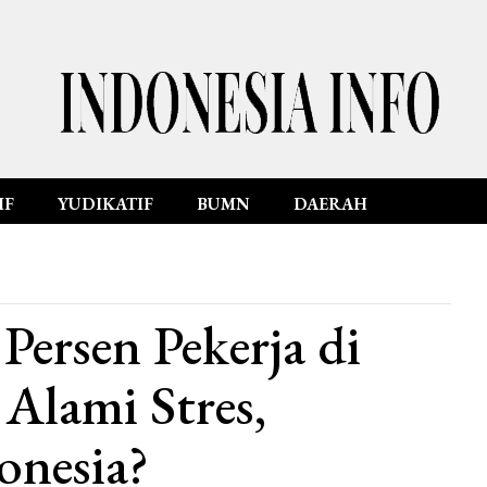
IF
YUDIKATIF
BUMN
DAERAH
Persen Pekerja di
 Alami Stres,
onesia?