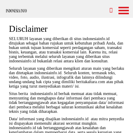
Disclaimer
SELURUH layanan yang diberikan di situs indonesiainfo.id
ditujukan sebagai bahan rujukan untuk kebutuhan pribadi Anda, dan
bukan untuk tujuan komersial seperti perdagangan saham, transaksi
bisnis, keuangan, atau transaksi komersial lain. Karena itu, relasi
yang terbentuk melalui seluruh layanan yang diberikan situs
indonesiainfo.id bukanlah relasi antara klien dan konsultan.
Seluruh layanan yang diberikan mengikuti aturan main yang berlaku
dan ditetapkan indonesiainfo.id. Seluruh konten, termasuk teks,
video, foto, audio, ilustrasi, infografik dan lainnya dilindungi
undang-undang hak cipta yang dimiliki beritakaltara.com atau pihak
ketiga yang turut menyediakan materi/ isi.
Situs berita indonesiainfo.id berhak memuat atau tidak memuat,
menyunting dan menghapus data/ informasi dari pembaca yang
tidak bertanggungjawab atas kegagalan penyampaian data/ informasi
dari pembaca melalui berbagai saluran komunikasi akibat kesalahan
teknis yang tidak diharapkan.
Data/ informasi yang disajikan indonesiainfo.id atau mitra penyedia
isi diupayakan memenuhi akurasi secermat mungkin.
indonesiainfo.id tak bertanggungjawab atas kesalahan dan
keterlambatan dalam memperbarui data, serta segala kerugian yang