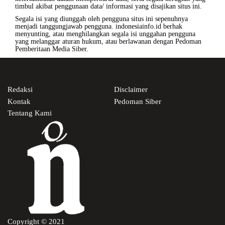
timbul akibat penggunaan data/ informasi yang disajikan situs ini.
Segala isi yang diunggah oleh pengguna situs ini sepenuhnya
menjadi tanggungjawab pengguna. indonesiainfo.id berhak
menyunting, atau menghilangkan segala isi unggahan pengguna
yang melanggar aturan hukum, atau berlawanan dengan
Pedoman
Pemberitaan Media Siber
.
Redaksi
Disclaimer
Kontak
Pedoman Siber
Tentang Kami
Copyright © 2021