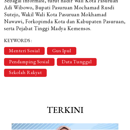
Sebagai informasi, turut hadir Wali Kota Pasuruan
Adi Wibowo, Bupati Pasuruan Mochamad Rusdi
Sutejo, Wakil Wali Kota Pasuruan Mokhamad
Nawawi, Forkopimda Kota dan Kabupaten Pasuruan,
serta Pejabat Tinggi Madya Kemensos.
KEYWORDS :
Menteri Sosial
Gus Ipul
Pendamping Sosial
Data Tunggal
Sekolah Rakyat
TERKINI