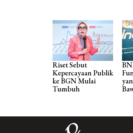
Riset Sebut
BNI
Kepercayaan Publik
Fun
ke BGN Mulai
yan
Tumbuh
Baw