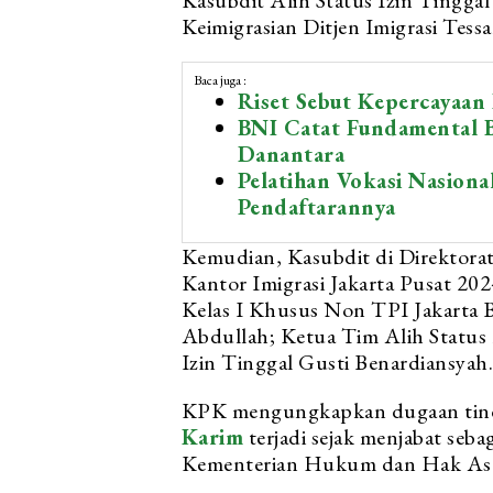
Kasubdit Alih Status Izin Tinggal
Keimigrasian Ditjen Imigrasi Tessa
Baca juga :
Riset Sebut Kepercayaan
BNI Catat Fundamental B
Danantara
Pelatihan Vokasi Nasiona
Pendaftarannya
Kemudian, Kasubdit di Direktorat
Kantor Imigrasi Jakarta Pusat 20
Kelas I Khusus Non TPI Jakarta
Abdullah; Ketua Tim Alih Status 
Izin Tinggal Gusti Benardiansyah.
KPK mengungkapkan dugaan tind
Karim
terjadi sejak menjabat seba
Kementerian Hukum dan Hak Asa