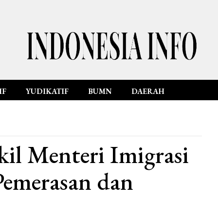
IF
YUDIKATIF
BUMN
DAERAH
il Menteri Imigrasi
Pemerasan dan