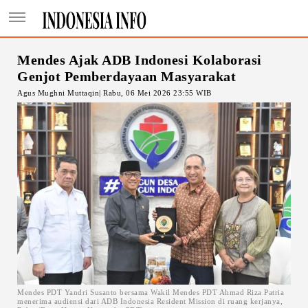
Mendes Ajak ADB Indonesi Kolaborasi
Genjot Pemberdayaan Masyarakat
Agus Mughni Muttaqin| Rabu, 06 Mei 2026 23:55 WIB
Mendes PDT Yandri Susanto bersama Wakil Mendes PDT Ahmad Riza Patria
menerima audiensi dari ADB Indonesia Resident Mission di ruang kerjanya,